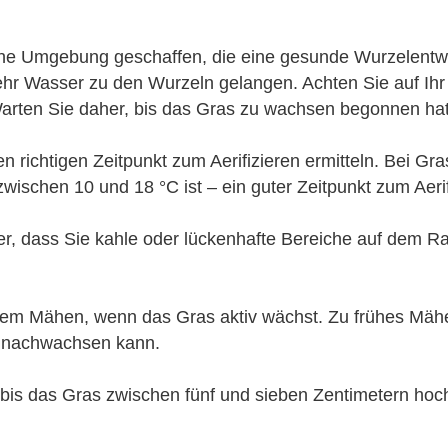
iche Umgebung geschaffen, die eine gesunde Wurzelentwi
AREALPFLEGE
hr Wasser zu den Wurzeln gelangen. Achten Sie auf Ih
. Warten Sie daher, bis das Gras zu wachsen begonnen hat
richtigen Zeitpunkt zum Aerifizieren ermitteln. Bei Gra
FUSO TRUCKS
ischen 10 und 18 °C ist – ein guter Zeitpunkt zum Aerif
her, dass Sie kahle oder lückenhafte Bereiche auf dem R
MERCEDES-BENZ
it dem Mähen, wenn das Gras aktiv wächst. Zu frühes M
ig nachwachsen kann.
bis das Gras zwischen fünf und sieben Zentimetern hoch