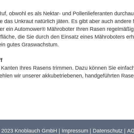
uf, obwohl es als Nektar- und Pollenlieferanten durcha
e das Unkraut natürlich jäten. Es gibt aber auch ander
 der ein Automower® Mähroboter Ihren Rasen regelmäßi
fläche, die Sie durch den Einsatz eines Mähroboters erhal
 ein gutes Graswachstum.
f
die Kanten Ihres Rasens trimmen. Dazu können Sie einf
pfehlen wir unserer akkubetriebenen, handgeführten Ras
 2023 Knoblauch GmbH |
Impressum
|
Datenschutz
|
A