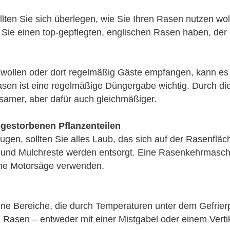
lten Sie sich überlegen, wie Sie Ihren Rasen nutzen wo
 Sie einen top-gepflegten, englischen Rasen haben, der 
wollen oder dort regelmäßig Gäste empfangen, kann es 
sen ist eine regelmäßige Düngergabe wichtig. Durch d
samer, aber dafür auch gleichmäßiger.
bgestorbenen Pflanzenteilen
STARTSEITE
n, sollten Sie alles Laub, das sich auf der Rasenfläch
und Mulchreste werden entsorgt. Eine Rasenkehrmaschin
ine Motorsäge verwenden.
LANDTECHNIK
e Bereiche, die durch Temperaturen unter dem Gefrier
 Rasen – entweder mit einer Mistgabel oder einem Vertik
KOMMUNAL­TECHNIK