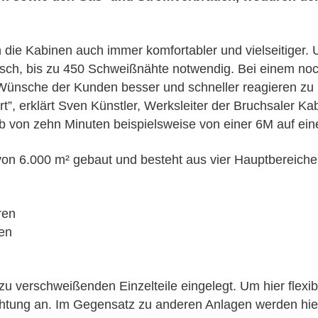
STARTSEITE
n die Kabinen auch immer komfortabler und vielseitige
sch, bis zu 450 Schweißnähte notwendig. Bei einem noc
LANDTECHNIK
Wünsche der Kunden besser und schneller reagieren zu 
t”, erklärt Sven Künstler, Werksleiter der Bruchsaler Ka
b von zehn Minuten beispielsweise von einer 6M auf ei
KOMMUNAL­TECHNIK
von 6.000 m² gebaut und besteht aus vier Hauptbereiche
AREALPFLEGE
ren
ren
FUSO TRUCKS
u verschweißenden Einzelteile eingelegt. Um hier flexib
htung an. Im Gegensatz zu anderen Anlagen werden hier