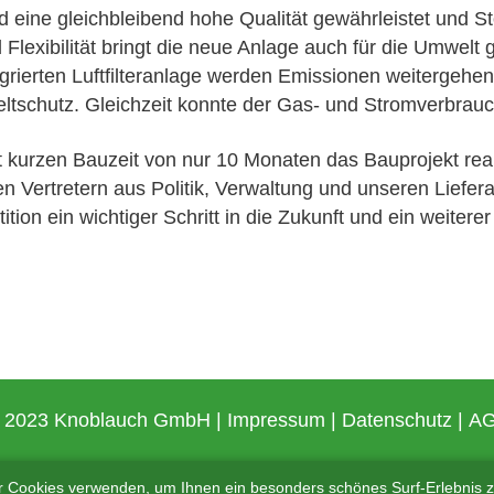
 eine gleichbleibend hohe Qualität gewährleistet und S
 Flexibilität bringt die neue Anlage auch für die Umwel
ierten Luftfilteranlage werden Emissionen weitergehend
ltschutz. Gleichzeit konnte der Gas- und Stromverbrauch
kurzen Bauzeit von nur 10 Monaten das Bauprojekt reali
n Vertretern aus Politik, Verwaltung und unseren Liefera
ition ein wichtiger Schritt in die Zukunft und ein weitere
 2023 Knoblauch GmbH |
Impressum
|
Datenschutz
|
A
r Cookies verwenden, um Ihnen ein besonders schönes Surf-Erlebnis z