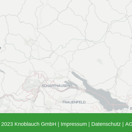
KOMMUNAL­TECHNIK
AREALPFLEGE
FUSO TRUCKS
MERCEDES-BENZ
 2023 Knoblauch GmbH |
Impressum
|
Datenschutz
|
A