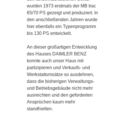
wurden 1973 erstmals der MB trac
LANDTECHNIK
65/70 PS gezeigt und produziert. In
den anschließenden Jahren wurde
hier ebenfalls ein Typenprogramm
KOMMUNAL­TECHNIK
bis 130 PS entwickelt.
An dieser großartigen Entwicklung
AREALPFLEGE
des Hauses DAIMLER BENZ
konnte auch unser Haus mit
partizipieren und Verkaufs- und
Werkstattumsätze so ausdehnen,
FUSO TRUCKS
dass die bisherigen Verwaltungs-
und Betriebsgebäude nicht mehr
ausreichten und den geforderten
MERCEDES-BENZ
Ansprüchen kaum mehr
standhielten.