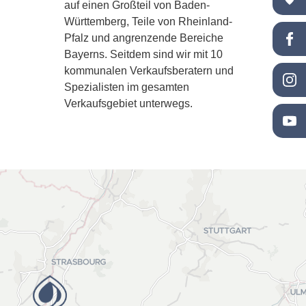
auf einen Großteil von Baden-
Württemberg, Teile von Rheinland-
Pfalz und angrenzende Bereiche
STARTSEITE
Bayerns. Seitdem sind wir mit 10
kommunalen Verkaufsberatern und
Spezialisten im gesamten
LANDTECHNIK
Verkaufsgebiet unterwegs.
KOMMUNAL­TECHNIK
AREALPFLEGE
FUSO TRUCKS